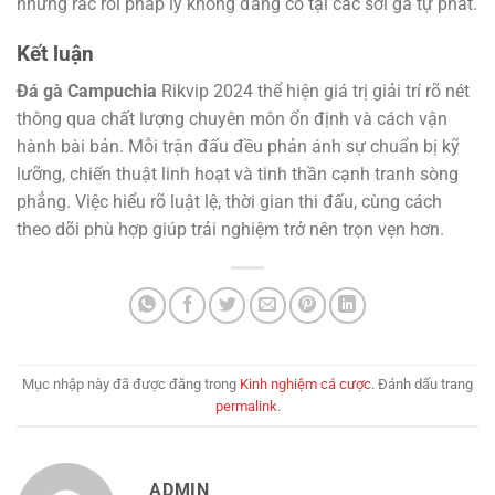
những rắc rối pháp lý không đáng có tại các sới gà tự phát.
Kết luận
Đá gà Campuchia
Rikvip 2024 thể hiện giá trị giải trí rõ nét
thông qua chất lượng chuyên môn ổn định và cách vận
hành bài bản. Mỗi trận đấu đều phản ánh sự chuẩn bị kỹ
lưỡng, chiến thuật linh hoạt và tinh thần cạnh tranh sòng
phẳng. Việc hiểu rõ luật lệ, thời gian thi đấu, cùng cách
theo dõi phù hợp giúp trải nghiệm trở nên trọn vẹn hơn.
Mục nhập này đã được đăng trong
Kinh nghiệm cá cược
. Đánh dấu trang
permalink
.
ADMIN