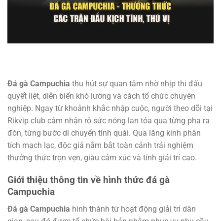
Đá gà Campuchia
thu hút sự quan tâm nhờ nhịp thi đấu
quyết liệt, diễn biến khó lường và cách tổ chức chuyên
nghiệp. Ngay từ khoảnh khắc nhập cuộc, người theo dõi tại
Rikvip club cảm nhận rõ sức nóng lan tỏa qua từng pha ra
đòn, từng bước di chuyển tinh quái. Qua lăng kính phân
tích mạch lạc, độc giả nắm bắt toàn cảnh trải nghiệm
thưởng thức trọn vẹn, giàu cảm xúc và tính giải trí cao.
Giới thiệu thông tin về hình thức đá gà
Campuchia
Đá gà Campuchia
hình thành từ hoạt động giải trí dân