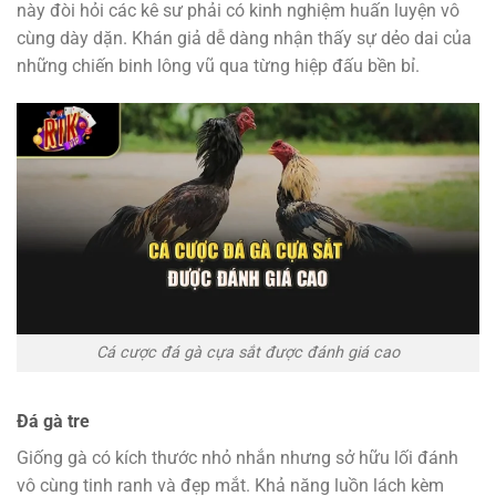
này đòi hỏi các kê sư phải có kinh nghiệm huấn luyện vô
cùng dày dặn. Khán giả dễ dàng nhận thấy sự dẻo dai của
những chiến binh lông vũ qua từng hiệp đấu bền bỉ.
Cá cược đá gà cựa sắt được đánh giá cao
Đá gà tre
Giống gà có kích thước nhỏ nhắn nhưng sở hữu lối đánh
vô cùng tinh ranh và đẹp mắt. Khả năng luồn lách kèm