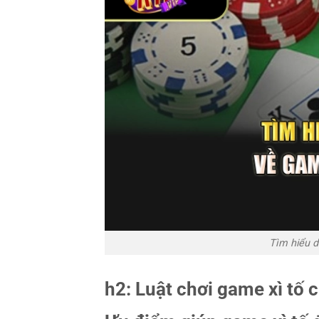
Tìm hiểu d
h2: Luật chơi game xì tố 