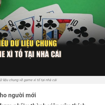
ữ liệu chung về game xì tố tại nhà cái
cho người mới