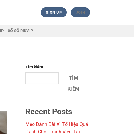
SIGN UP
JOIN
IP
XỔ SỐ RIKVIP
Tìm kiếm
TÌM
KIẾM
Recent Posts
Mẹo Đánh Bài Xì Tố Hiệu Quả
Dành Cho Thành Viên Tại