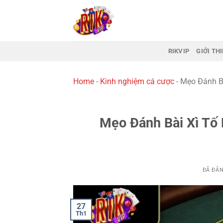
Chuyển
đến
nội
dung
RIKVIP
GIỚI TH
Home
-
Kinh nghiệm cá cược
-
Mẹo Đánh Bà
Mẹo Đánh Bài Xì Tố
ĐÃ ĐĂ
27
Th1