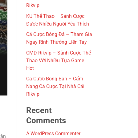
Rikvip
KU Thể Thao – Sảnh Cược
Được Nhiều Người Yêu Thích
Cá Cược Bóng Đá – Tham Gia
Ngay Rinh Thưởng Liền Tay
CMD Rikvip – Sảnh Cược Thể
Thao Với Nhiều Tựa Game
Hot
Cá Cược Bóng Bàn – Cẩm
Nang Cá Cược Tại Nhà Cái
Rikvip
Recent
Comments
n
A WordPress Commenter
rận