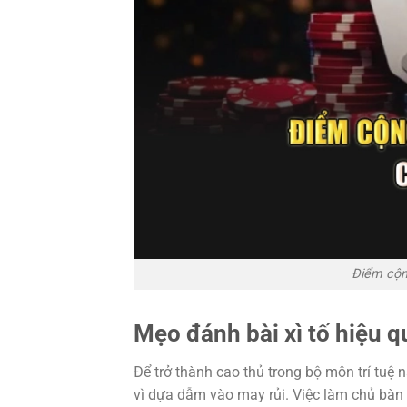
Điểm cộn
Mẹo đánh bài xì tố hiệu q
Để trở thành cao thủ trong bộ môn trí tuệ 
vì dựa dẫm vào may rủi. Việc làm chủ bàn