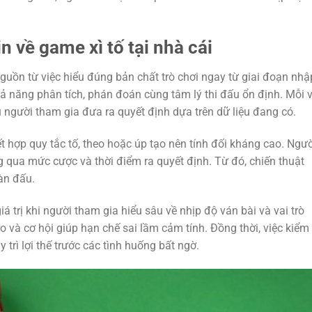
in về game xì tố tại nhà cái
guồn từ việc hiểu đúng bản chất trò chơi ngay từ giai đoạn nhậ
khả năng phân tích, phán đoán cùng tâm lý thi đấu ổn định. Mỗi 
u người tham gia đưa ra quyết định dựa trên dữ liệu đang có.
t hợp quy tắc tố, theo hoặc úp tạo nên tính đối kháng cao. Ngườ
 qua mức cược và thời điểm ra quyết định. Từ đó, chiến thuật
àn đấu.
iá trị khi người tham gia hiểu sâu về nhịp độ ván bài và vai trò
ro và cơ hội giúp hạn chế sai lầm cảm tính. Đồng thời, việc kiểm
 trì lợi thế trước các tình huống bất ngờ.