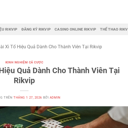
IỆU RIKVIP
ĐĂNG KÝ RIKVIP
CASINO ONLINE RIKVIP
THỂ THAO RIKV
i Xì Tố Hiệu Quả Dành Cho Thành Viên Tại Rikvip
KINH NGHIỆM CÁ CƯỢC
 Hiệu Quả Dành Cho Thành Viên Tại
Rikvip
NG TRÊN
THÁNG 1 27, 2026
BỞI
ADMIN