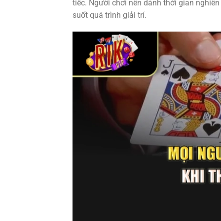
tiếc. Người chơi nên dành thời gian nghi
suốt quá trình giải trí.