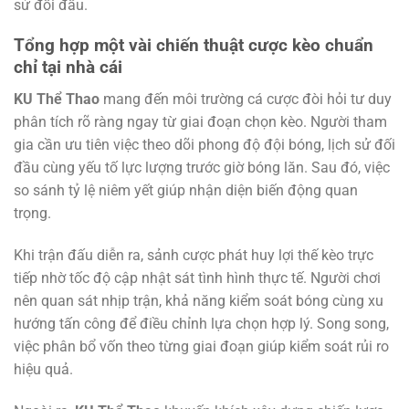
sử đối đầu.
Tổng hợp một vài chiến thuật cược kèo chuẩn
chỉ tại nhà cái
KU Thể Thao
mang đến môi trường cá cược đòi hỏi tư duy
phân tích rõ ràng ngay từ giai đoạn chọn kèo. Người tham
gia cần ưu tiên việc theo dõi phong độ đội bóng, lịch sử đối
đầu cùng yếu tố lực lượng trước giờ bóng lăn. Sau đó, việc
so sánh tỷ lệ niêm yết giúp nhận diện biến động quan
trọng.
Khi trận đấu diễn ra, sảnh cược phát huy lợi thế kèo trực
tiếp nhờ tốc độ cập nhật sát tình hình thực tế. Người chơi
nên quan sát nhịp trận, khả năng kiểm soát bóng cùng xu
hướng tấn công để điều chỉnh lựa chọn hợp lý. Song song,
việc phân bổ vốn theo từng giai đoạn giúp kiểm soát rủi ro
hiệu quả.