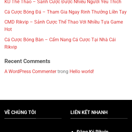
KU Thể Thao – Sảnh Cược Được Nhiều Người Yêu Thích
Cá Cược Bóng Đá – Tham Gia Ngay Rinh Thưởng Liền Tay
CMD Rikvip – Sảnh Cược Thể Thao Với Nhiều Tựa Game
Hot
Cá Cược Bóng Bàn – Cẩm Nang Cá Cược Tại Nhà Cái
Rikvip
Recent Comments
A WordPress Commenter
trong
Hello world!
VỀ CHÚNG TÔI
LIÊN KẾT NHANH
Đăng Ký Rikvip