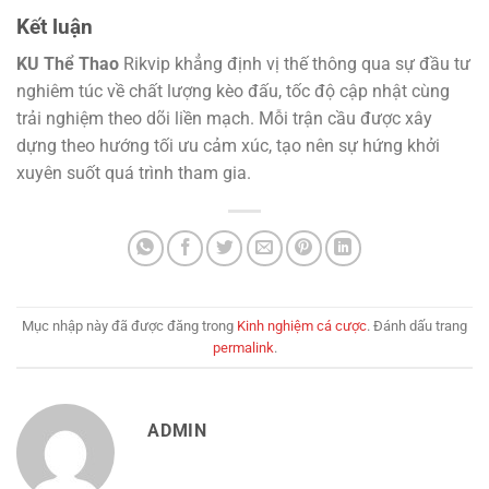
Kết luận
KU Thể Thao
Rikvip khẳng định vị thế thông qua sự đầu tư
nghiêm túc về chất lượng kèo đấu, tốc độ cập nhật cùng
trải nghiệm theo dõi liền mạch. Mỗi trận cầu được xây
dựng theo hướng tối ưu cảm xúc, tạo nên sự hứng khởi
xuyên suốt quá trình tham gia.
Mục nhập này đã được đăng trong
Kinh nghiệm cá cược
. Đánh dấu trang
permalink
.
ADMIN