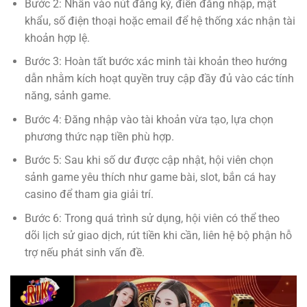
Bước 2: Nhấn vào nút đăng ký, điền đăng nhập, mật
khẩu, số điện thoại hoặc email để hệ thống xác nhận tài
khoản hợp lệ.
Bước 3: Hoàn tất bước xác minh tài khoản theo hướng
dẫn nhằm kích hoạt quyền truy cập đầy đủ vào các tính
năng, sảnh game.
Bước 4: Đăng nhập vào tài khoản vừa tạo, lựa chọn
phương thức nạp tiền phù hợp.
Bước 5: Sau khi số dư được cập nhật, hội viên chọn
sảnh game yêu thích như game bài, slot, bắn cá hay
casino để tham gia giải trí.
Bước 6: Trong quá trình sử dụng, hội viên có thể theo
dõi lịch sử giao dịch, rút tiền khi cần, liên hệ bộ phận hỗ
trợ nếu phát sinh vấn đề.