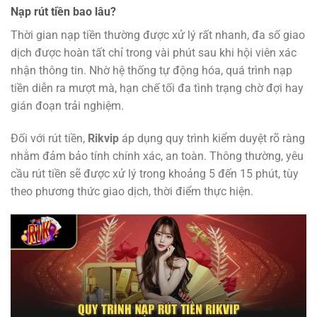
Nạp rút tiền bao lâu?
Thời gian nạp tiền thường được xử lý rất nhanh, đa số giao
dịch được hoàn tất chỉ trong vài phút sau khi hội viên xác
nhận thông tin. Nhờ hệ thống tự động hóa, quá trình nạp
tiền diễn ra mượt mà, hạn chế tối đa tình trạng chờ đợi hay
gián đoạn trải nghiệm.
Đối với rút tiền,
Rikvip
áp dụng quy trình kiểm duyệt rõ ràng
nhằm đảm bảo tính chính xác, an toàn. Thông thường, yêu
cầu rút tiền sẽ được xử lý trong khoảng 5 đến 15 phút, tùy
theo phương thức giao dịch, thời điểm thực hiện.