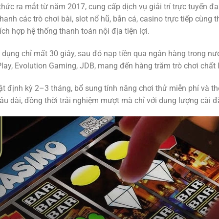
hức ra mắt từ năm 2017, cung cấp dịch vụ giải trí trực tuyến đ
anh các trò chơi bài, slot nổ hũ, bắn cá, casino trực tiếp cùng 
ích hợp hệ thống thanh toán nội địa tiện lợi.
g dụng chỉ mất 30 giây, sau đó nạp tiền qua ngân hàng trong nướ
lay, Evolution Gaming, JDB, mang đến hàng trăm trò chơi chất
t định kỳ 2–3 tháng, bổ sung tính năng chơi thử miễn phí và t
n lâu dài, đồng thời trải nghiệm mượt mà chỉ với dung lượng cài