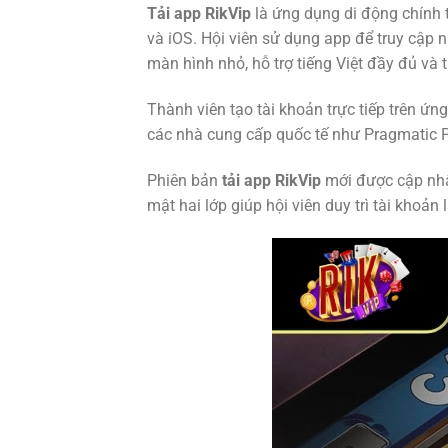
Tải app RikVip
là ứng dụng di động chính t
và iOS. Hội viên sử dụng app để truy cập nh
màn hình nhỏ, hỗ trợ tiếng Việt đầy đủ và t
Thành viên tạo tài khoản trực tiếp trên ứn
các nhà cung cấp quốc tế như Pragmatic P
Phiên bản
tải app RikVip
mới được cập nhậ
mật hai lớp giúp hội viên duy trì tài khoả