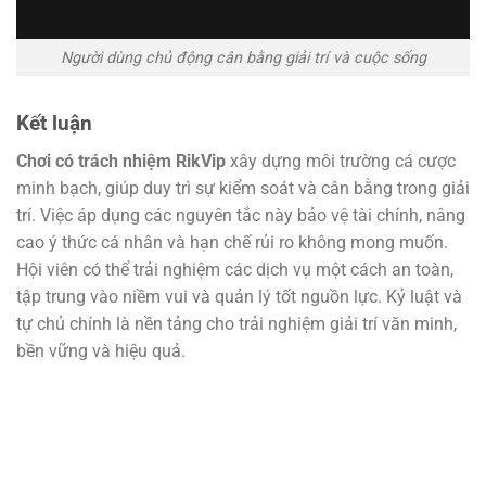
Người dùng chủ động cân bằng giải trí và cuộc sống
Kết luận
Chơi có trách nhiệm RikVip
xây dựng môi trường cá cược
minh bạch, giúp duy trì sự kiểm soát và cân bằng trong giải
trí. Việc áp dụng các nguyên tắc này bảo vệ tài chính, nâng
cao ý thức cá nhân và hạn chế rủi ro không mong muốn.
Hội viên có thể trải nghiệm các dịch vụ một cách an toàn,
tập trung vào niềm vui và quản lý tốt nguồn lực. Kỷ luật và
tự chủ chính là nền tảng cho trải nghiệm giải trí văn minh,
bền vững và hiệu quả.