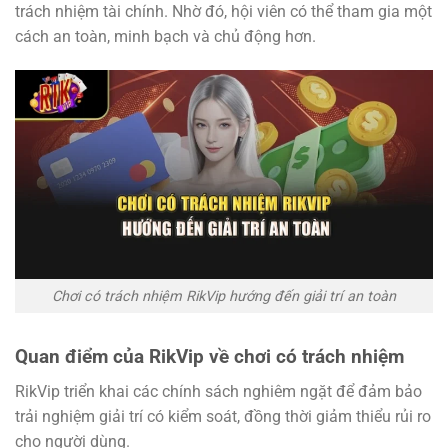
trách nhiệm tài chính. Nhờ đó, hội viên có thể tham gia một
cách an toàn, minh bạch và chủ động hơn.
Chơi có trách nhiệm RikVip hướng đến giải trí an toàn
Quan điểm của RikVip về chơi có trách nhiệm
RikVip triển khai các chính sách nghiêm ngặt để đảm bảo
trải nghiệm giải trí có kiểm soát, đồng thời giảm thiểu rủi ro
cho người dùng.