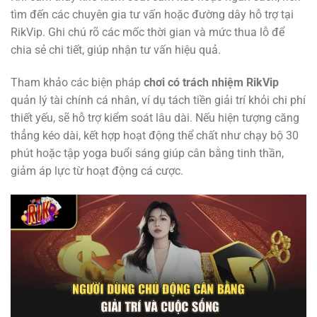
tìm đến các chuyên gia tư vấn hoặc đường dây hỗ trợ tại
RikVip. Ghi chú rõ các mốc thời gian và mức thua lỗ để
chia sẻ chi tiết, giúp nhận tư vấn hiệu quả.
Tham khảo các biện pháp
chơi có trách nhiệm RikVip
quản lý tài chính cá nhân, ví dụ tách tiền giải trí khỏi chi phí
thiết yếu, sẽ hỗ trợ kiểm soát lâu dài. Nếu hiện tượng căng
thẳng kéo dài, kết hợp hoạt động thể chất như chạy bộ 30
phút hoặc tập yoga buổi sáng giúp cân bằng tinh thần,
giảm áp lực từ hoạt động cá cược.